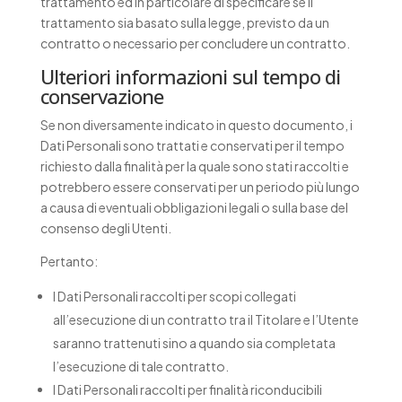
trattamento ed in particolare di specificare se il
trattamento sia basato sulla legge, previsto da un
contratto o necessario per concludere un contratto.
Ulteriori informazioni sul tempo di
conservazione
Se non diversamente indicato in questo documento, i
Dati Personali sono trattati e conservati per il tempo
richiesto dalla finalità per la quale sono stati raccolti e
potrebbero essere conservati per un periodo più lungo
a causa di eventuali obbligazioni legali o sulla base del
consenso degli Utenti.
Pertanto:
I Dati Personali raccolti per scopi collegati
all’esecuzione di un contratto tra il Titolare e l’Utente
saranno trattenuti sino a quando sia completata
l’esecuzione di tale contratto.
I Dati Personali raccolti per finalità riconducibili