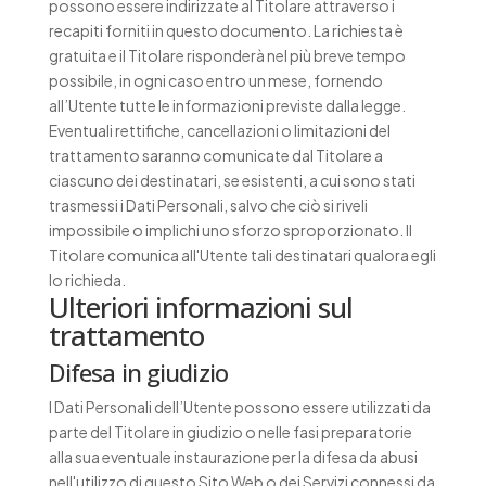
possono essere indirizzate al Titolare attraverso i
recapiti forniti in questo documento. La richiesta è
gratuita e il Titolare risponderà nel più breve tempo
possibile, in ogni caso entro un mese, fornendo
all’Utente tutte le informazioni previste dalla legge.
Eventuali rettifiche, cancellazioni o limitazioni del
trattamento saranno comunicate dal Titolare a
ciascuno dei destinatari, se esistenti, a cui sono stati
trasmessi i Dati Personali, salvo che ciò si riveli
impossibile o implichi uno sforzo sproporzionato. Il
Titolare comunica all'Utente tali destinatari qualora egli
lo richieda.
Ulteriori informazioni sul
trattamento
Difesa in giudizio
I Dati Personali dell’Utente possono essere utilizzati da
parte del Titolare in giudizio o nelle fasi preparatorie
alla sua eventuale instaurazione per la difesa da abusi
nell'utilizzo di questo Sito Web o dei Servizi connessi da