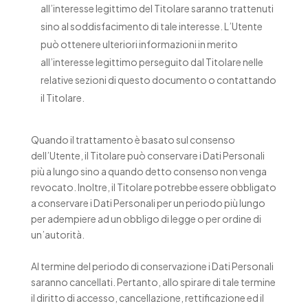
all’interesse legittimo del Titolare saranno trattenuti
sino al soddisfacimento di tale interesse. L’Utente
può ottenere ulteriori informazioni in merito
all’interesse legittimo perseguito dal Titolare nelle
relative sezioni di questo documento o contattando
il Titolare.
Quando il trattamento è basato sul consenso
dell’Utente, il Titolare può conservare i Dati Personali
più a lungo sino a quando detto consenso non venga
revocato. Inoltre, il Titolare potrebbe essere obbligato
a conservare i Dati Personali per un periodo più lungo
per adempiere ad un obbligo di legge o per ordine di
un’autorità.
Al termine del periodo di conservazione i Dati Personali
saranno cancellati. Pertanto, allo spirare di tale termine
il diritto di accesso, cancellazione, rettificazione ed il