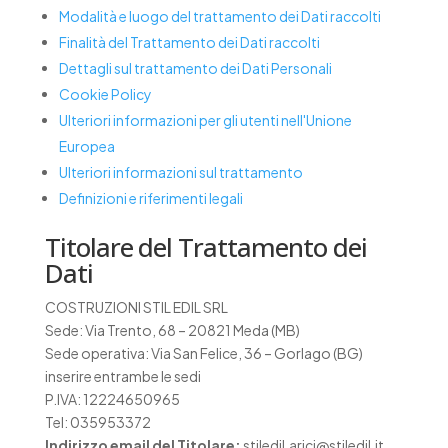
Modalità e luogo del trattamento dei Dati raccolti
Finalità del Trattamento dei Dati raccolti
Dettagli sul trattamento dei Dati Personali
Cookie Policy
Ulteriori informazioni per gli utenti nell'Unione
Europea
Ulteriori informazioni sul trattamento
Definizioni e riferimenti legali
Titolare del Trattamento dei
Dati
COSTRUZIONI STIL EDIL SRL
Sede: Via Trento, 68 – 20821 Meda (MB)
Sede operativa: Via San Felice, 36 – Gorlago (BG)
inserire entrambe le sedi
P.IVA: 12224650965
Tel: 035953372
Indirizzo email del Titolare:
stiledil.arici@stiledil.it