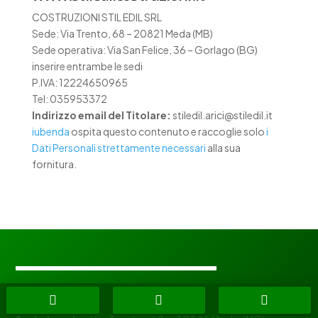
COSTRUZIONI STIL EDIL SRL
Sede: Via Trento, 68 – 20821 Meda (MB)
Sede operativa: Via San Felice, 36 – Gorlago (BG)
inserire entrambe le sedi
P.IVA: 12224650965
Tel: 035953372
Indirizzo email del Titolare:
stiledil.arici@stiledil.it
iubenda
ospita questo contenuto e raccoglie solo
i
Dati Personali strettamente necessari
alla sua
fornitura.
SEDI


