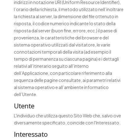
indirizzi in notazione URI (Uniform Resource Identifier),
l’orario della richiesta, il metodo utilizzato nell’inoltrare
la richiesta al server, la dimensione del file ottenuto in
risposta, il codice numerico indicante lo stato della
risposta dal server (buon fine, errore, ecc.) il paese di
provenienza, le caratteristiche del browser e del
sistema operativo utilizzati dal visitatore, le varie
connotazioni temporali della visita (ad esempio il
tempo di permanenza su ciascuna pagina) e i dettagli
relativi all’itinerario seguito all’interno
dell’Applicazione, con particolare riferimento alla
sequenza delle pagine consultate, ai parametri relativi
al sistema operativo e all’ambiente informatico
dell’Utente.
Utente
L'individuo che utilizza questo Sito Web che, salvo ove
diversamente specificato, coincide con l'Interessato.
Interessato