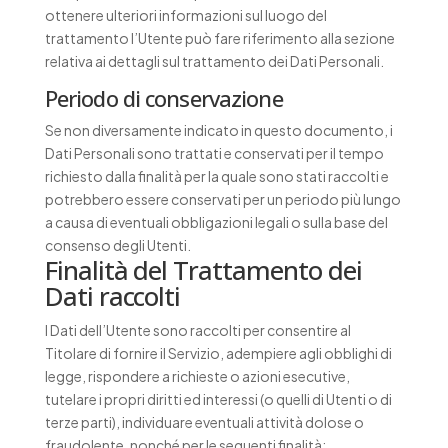
ottenere ulteriori informazioni sul luogo del
trattamento l’Utente può fare riferimento alla sezione
relativa ai dettagli sul trattamento dei Dati Personali.
Periodo di conservazione
Se non diversamente indicato in questo documento, i
Dati Personali sono trattati e conservati per il tempo
richiesto dalla finalità per la quale sono stati raccolti e
potrebbero essere conservati per un periodo più lungo
a causa di eventuali obbligazioni legali o sulla base del
consenso degli Utenti.
Finalità del Trattamento dei
Dati raccolti
I Dati dell’Utente sono raccolti per consentire al
Titolare di fornire il Servizio, adempiere agli obblighi di
legge, rispondere a richieste o azioni esecutive,
tutelare i propri diritti ed interessi (o quelli di Utenti o di
terze parti), individuare eventuali attività dolose o
fraudolente, nonché per le seguenti finalità: