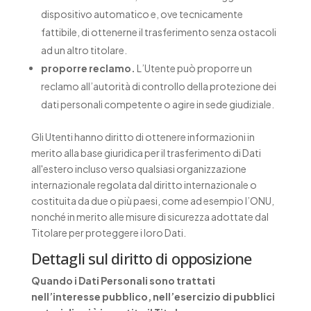
dispositivo automatico e, ove tecnicamente
fattibile, di ottenerne il trasferimento senza ostacoli
ad un altro titolare.
proporre reclamo.
L’Utente può proporre un
reclamo all’autorità di controllo della protezione dei
dati personali competente o agire in sede giudiziale.
Gli Utenti hanno diritto di ottenere informazioni in
merito alla base giuridica per il trasferimento di Dati
all'estero incluso verso qualsiasi organizzazione
internazionale regolata dal diritto internazionale o
costituita da due o più paesi, come ad esempio l’ONU,
nonché in merito alle misure di sicurezza adottate dal
Titolare per proteggere i loro Dati.
Dettagli sul diritto di opposizione
Quando i Dati Personali sono trattati
nell’interesse pubblico, nell’esercizio di pubblici