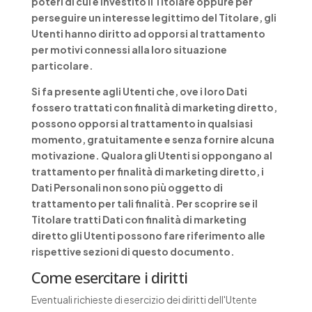
poteri di cui è investito il Titolare oppure per
perseguire un interesse legittimo del Titolare, gli
Utenti hanno diritto ad opporsi al trattamento
per motivi connessi alla loro situazione
particolare.
Si fa presente agli Utenti che, ove i loro Dati
fossero trattati con finalità di marketing diretto,
possono opporsi al trattamento in qualsiasi
momento, gratuitamente e senza fornire alcuna
motivazione. Qualora gli Utenti si oppongano al
trattamento per finalità di marketing diretto, i
Dati Personali non sono più oggetto di
trattamento per tali finalità. Per scoprire se il
Titolare tratti Dati con finalità di marketing
diretto gli Utenti possono fare riferimento alle
rispettive sezioni di questo documento.
Come esercitare i diritti
Eventuali richieste di esercizio dei diritti dell'Utente