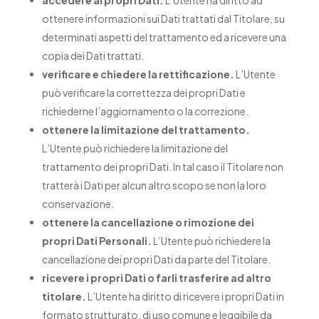
accedere ai propri Dati.
L’Utente ha diritto ad
ottenere informazioni sui Dati trattati dal Titolare, su
determinati aspetti del trattamento ed a ricevere una
copia dei Dati trattati.
verificare e chiedere la rettificazione.
L’Utente
può verificare la correttezza dei propri Dati e
richiederne l’aggiornamento o la correzione.
ottenere la limitazione del trattamento.
L’Utente può richiedere la limitazione del
trattamento dei propri Dati. In tal caso il Titolare non
tratterà i Dati per alcun altro scopo se non la loro
conservazione.
ottenere la cancellazione o rimozione dei
propri Dati Personali.
L’Utente può richiedere la
cancellazione dei propri Dati da parte del Titolare.
ricevere i propri Dati o farli trasferire ad altro
titolare.
L’Utente ha diritto di ricevere i propri Dati in
formato strutturato, di uso comune e leggibile da