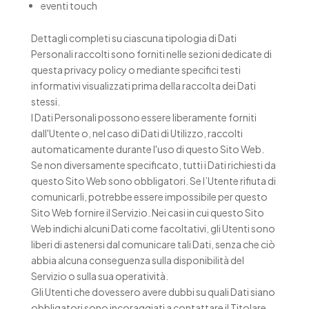
eventi touch
Dettagli completi su ciascuna tipologia di Dati
Personali raccolti sono forniti nelle sezioni dedicate di
questa privacy policy o mediante specifici testi
informativi visualizzati prima della raccolta dei Dati
stessi.
I Dati Personali possono essere liberamente forniti
dall'Utente o, nel caso di Dati di Utilizzo, raccolti
automaticamente durante l'uso di questo Sito Web.
Se non diversamente specificato, tutti i Dati richiesti da
questo Sito Web sono obbligatori. Se l’Utente rifiuta di
comunicarli, potrebbe essere impossibile per questo
Sito Web fornire il Servizio. Nei casi in cui questo Sito
Web indichi alcuni Dati come facoltativi, gli Utenti sono
liberi di astenersi dal comunicare tali Dati, senza che ciò
abbia alcuna conseguenza sulla disponibilità del
Servizio o sulla sua operatività.
Gli Utenti che dovessero avere dubbi su quali Dati siano
obbligatori sono incoraggiati a contattare il Titolare.