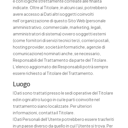
e con logiche strettamente correlate alle finalità
indicate. Oltre al Titolare, in alcuni casi, potrebbero
avere accesso ai Dati altri soggetti coinvolti
nell’organizzazione di questo Sito Web (personale
amministrativo, commerciale, marketing, legali,
amministratori di sistema) ovvero soggetti esterni
(come fornitori di servizi tecnici terzi, corrieri postali,
hosting provider, società informatiche, agenzie di
comunicazione) nominati anche, se necessario,
Responsabili del Trattamento da parte del Titolare.
L’elenco aggiornato dei Responsabili potrà sempre
essere richiesto al Titolare del Trattamento.
Luogo
I Dati sono trattati presso le sedi operative del Titolare
ed in ogni altro luogo in cui le parti coinvolte nel
trattamento siano localizzate. Per ulteriori
informazioni, contatta il Titolare.
I Dati Personali dell’Utente potrebbero essere trasferiti
in un paese diverso da quello in cui l’Utente si trova. Per